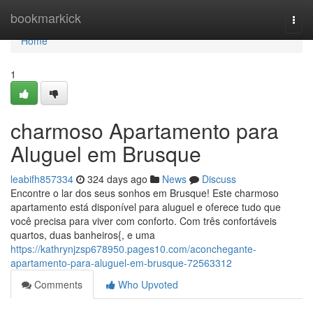
Home
bookmarkick
Togg
navi
Home
1
charmoso Apartamento para
Aluguel em Brusque
leabifh857334
324 days ago
News
Discuss
Encontre o lar dos seus sonhos em Brusque! Este charmoso
apartamento está disponível para aluguel e oferece tudo que
você precisa para viver com conforto. Com três confortáveis
quartos, duas banheiros{, e uma
https://kathrynjzsp678950.pages10.com/aconchegante-
apartamento-para-aluguel-em-brusque-72563312
Comments
Who Upvoted