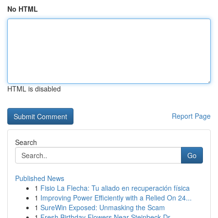
No HTML
HTML is disabled
Report Page
Search
Go
Published News
1
Fisio La Flecha: Tu aliado en recuperación física
1
Improving Power Efficiently with a Relied On 24...
1
SureWin Exposed: Unmasking the Scam
1
Fresh Birthday Flowers Near Steinbeck Dr