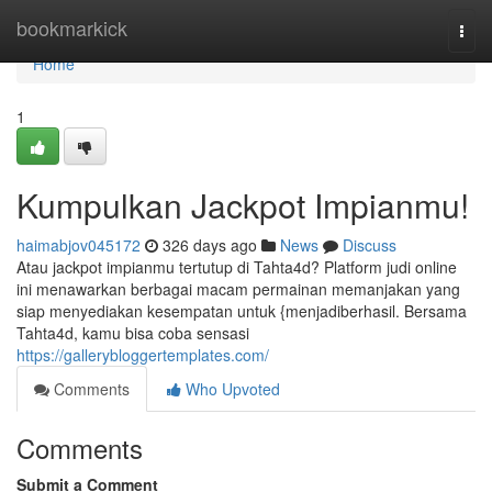
Home
bookmarkick
Togg
navi
Home
1
Kumpulkan Jackpot Impianmu!
haimabjov045172
326 days ago
News
Discuss
Atau jackpot impianmu tertutup di Tahta4d? Platform judi online
ini menawarkan berbagai macam permainan memanjakan yang
siap menyediakan kesempatan untuk {menjadiberhasil. Bersama
Tahta4d, kamu bisa coba sensasi
https://gallerybloggertemplates.com/
Comments
Who Upvoted
Comments
Submit a Comment