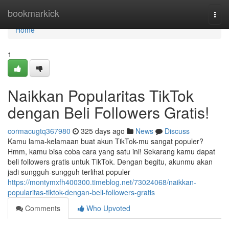
Home
bookmarkick
Togg
navi
Home
1
Naikkan Popularitas TikTok
dengan Beli Followers Gratis!
cormacugtq367980
325 days ago
News
Discuss
Kamu lama-kelamaan buat akun TikTok-mu sangat populer?
Hmm, kamu bisa coba cara yang satu ini! Sekarang kamu dapat
beli followers gratis untuk TikTok. Dengan begitu, akunmu akan
jadi sungguh-sungguh terlihat populer
https://montymxfh400300.timeblog.net/73024068/naikkan-
popularitas-tiktok-dengan-beli-followers-gratis
Comments
Who Upvoted