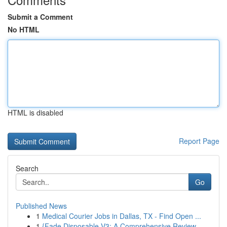
Submit a Comment
No HTML
HTML is disabled
Report Page
Search
Go
Published News
1
Medical Courier Jobs in Dallas, TX - Find Open ...
1
{Fade Disposable V3: A Comprehensive Review