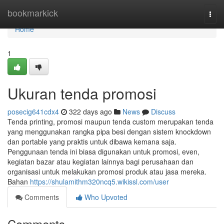
Home
bookmarkick
Togg
navi
Home
1
Ukuran tenda promosi
posecig641cdx4
322 days ago
News
Discuss
Tenda printing, promosi maupun tenda custom merupakan tenda
yang menggunakan rangka pipa besi dengan sistem knockdown
dan portable yang praktis untuk dibawa kemana saja.
Penggunaan tenda ini biasa digunakan untuk promosi, even,
kegiatan bazar atau kegiatan lainnya bagi perusahaan dan
organisasi untuk melakukan promosi produk atau jasa mereka.
Bahan
https://shulamithm320ncq5.wikissl.com/user
Comments
Who Upvoted
Comments