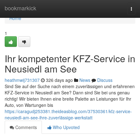
Home
bookmarkick
Togg
navi
Home
1
Ihr kompetenter KFZ-Service in
Neusiedl am See
heathmwij731307
326 days ago
News
Discuss
Sind Sie auf der Suche nach einem zuverlässigen und erfahrenen
KFZ-Service in Neusiedl am See? Dann sind Sie bei uns genau
richtig! Wir bieten Ihnen eine breite Palette an Leistungen für Ihr
Auto, von Wartungen bis
https://caragudj253381.theideasblog.com/37530361/kfz-service-
neusiedl-am-see-ihre-zuverlässige-werkstatt
Comments
Who Upvoted