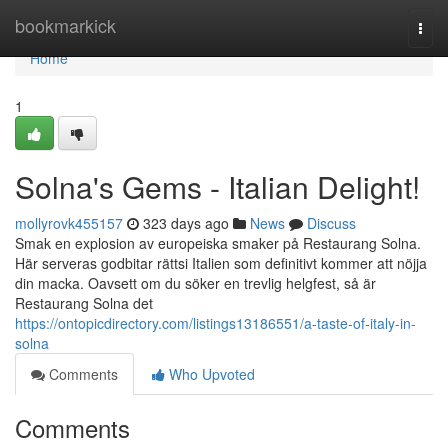
Home
bookmarkick
Togg
navi
Home
1
Solna's Gems - Italian Delight!
mollyrovk455157
323 days ago
News
Discuss
Smak en explosion av europeiska smaker på Restaurang Solna.
Här serveras godbitar rättsi Italien som definitivt kommer att nöjja
din macka. Oavsett om du söker en trevlig helgfest, så är
Restaurang Solna det
https://ontopicdirectory.com/listings13186551/a-taste-of-italy-in-
solna
Comments
Who Upvoted
Comments