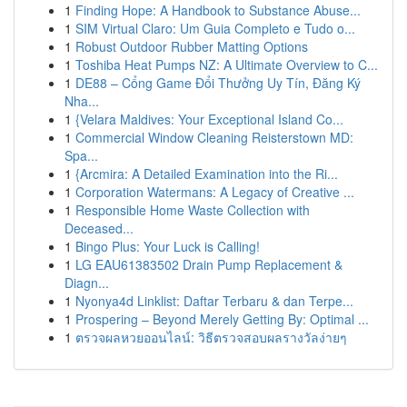
1
Finding Hope: A Handbook to Substance Abuse...
1
SIM Virtual Claro: Um Guia Completo e Tudo o...
1
Robust Outdoor Rubber Matting Options
1
Toshiba Heat Pumps NZ: A Ultimate Overview to C...
1
DE88 – Cổng Game Đổi Thưởng Uy Tín, Đăng Ký
Nha...
1
{Velara Maldives: Your Exceptional Island Co...
1
Commercial Window Cleaning Reisterstown MD:
Spa...
1
{Arcmira: A Detailed Examination into the Ri...
1
Corporation Watermans: A Legacy of Creative ...
1
Responsible Home Waste Collection with
Deceased...
1
Bingo Plus: Your Luck is Calling!
1
LG EAU61383502 Drain Pump Replacement &
Diagn...
1
Nyonya4d Linklist: Daftar Terbaru & dan Terpe...
1
Prospering – Beyond Merely Getting By: Optimal ...
1
ตรวจผลหวยออนไลน์: วิธีตรวจสอบผลรางวัลง่ายๆ