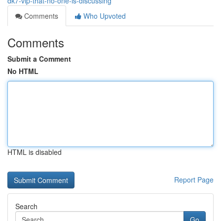
dk7-vip-that-no-one-is-discussing
Comments
Who Upvoted
Comments
Submit a Comment
No HTML
HTML is disabled
Report Page
Search
Go