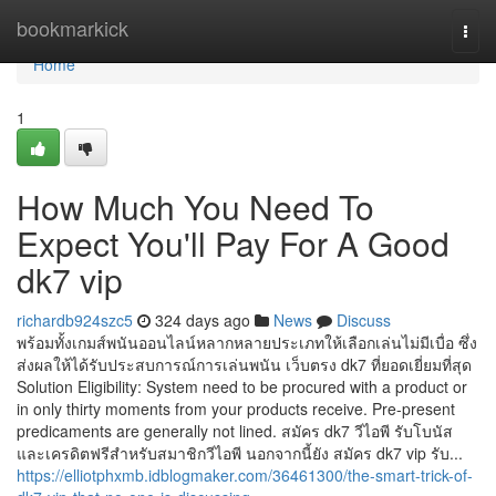
Home
bookmarkick
Togg
navi
Home
1
How Much You Need To
Expect You'll Pay For A Good
dk7 vip
richardb924szc5
324 days ago
News
Discuss
พร้อมทั้งเกมส์พนันออนไลน์หลากหลายประเภทให้เลือกเล่นไม่มีเบื่อ ซึ่ง
ส่งผลให้ได้รับประสบการณ์การเล่นพนัน เว็บตรง dk7 ที่ยอดเยี่ยมที่สุด
Solution Eligibility: System need to be procured with a product or
in only thirty moments from your products receive. Pre-present
predicaments are generally not lined. สมัคร dk7 วีไอพี รับโบนัส
และเครดิตฟรีสำหรับสมาชิกวีไอพี นอกจากนี้ยัง สมัคร dk7 vip รับ...
https://elliotphxmb.idblogmaker.com/36461300/the-smart-trick-of-