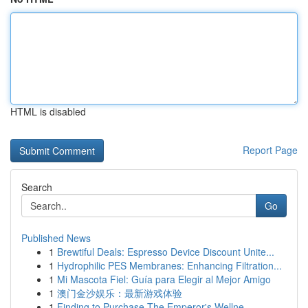
HTML is disabled
Report Page
Search
Go
Published News
1
Brewtiful Deals: Espresso Device Discount Unite...
1
Hydrophilic PES Membranes: Enhancing Filtration...
1
Mi Mascota Fiel: Guía para Elegir al Mejor Amigo
1
澳门金沙娱乐：最新游戏体验
1
Finding to Purchase The Emperor's Wellne...