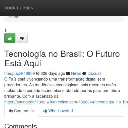
Home
bookmarkick
Home
1
Tecnologia no Brasil: O Futuro
Está Aqui
theopupz646909
306 days ago
News
Discuss
O País está vivenciando uma transformação digital sem
precedentes. As tendências tecnológicas mais recentes estão
moldando o cenário econômico e abrindo portas para um futuro
brilhante. Com a ascensão da
https://amiedtsl477902.wikidirective.com/7828644/tecnologia_no_br
Comments
Who Upvoted
Comments