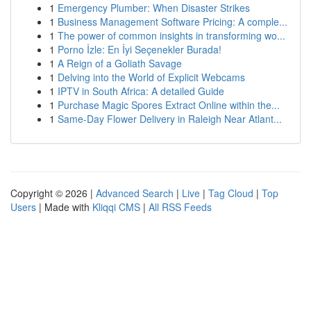
1
Emergency Plumber: When Disaster Strikes
1
Business Management Software Pricing: A comple...
1
The power of common insights in transforming wo...
1
Porno İzle: En İyi Seçenekler Burada!
1
A Reign of a Goliath Savage
1
Delving into the World of Explicit Webcams
1
IPTV in South Africa: A detailed Guide
1
Purchase Magic Spores Extract Online within the...
1
Same-Day Flower Delivery in Raleigh Near Atlant...
Copyright © 2026 |
Advanced Search
|
Live
|
Tag Cloud
|
Top
Users
| Made with
Kliqqi CMS
|
All RSS Feeds