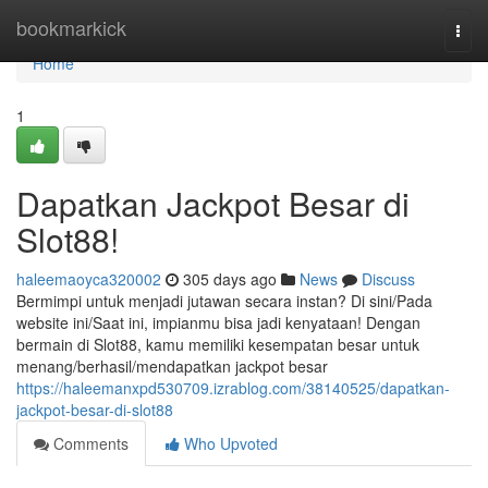
Home
bookmarkick
Togg
navi
Home
1
Dapatkan Jackpot Besar di
Slot88!
haleemaoyca320002
305 days ago
News
Discuss
Bermimpi untuk menjadi jutawan secara instan? Di sini/Pada
website ini/Saat ini, impianmu bisa jadi kenyataan! Dengan
bermain di Slot88, kamu memiliki kesempatan besar untuk
menang/berhasil/mendapatkan jackpot besar
https://haleemanxpd530709.izrablog.com/38140525/dapatkan-
jackpot-besar-di-slot88
Comments
Who Upvoted