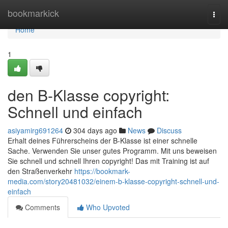
Home
bookmarkick
Togg
navi
Home
1
den B-Klasse copyright:
Schnell und einfach
asiyamirg691264
304 days ago
News
Discuss
Erhalt deines Führerscheins der B-Klasse ist einer schnelle
Sache. Verwenden Sie unser gutes Programm. Mit uns beweisen
Sie schnell und schnell Ihren copyright! Das mit Training ist auf
den Straßenverkehr
https://bookmark-
media.com/story20481032/einem-b-klasse-copyright-schnell-und-
einfach
Comments
Who Upvoted