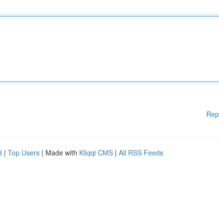
Rep
d
|
Top Users
| Made with
Kliqqi CMS
|
All RSS Feeds