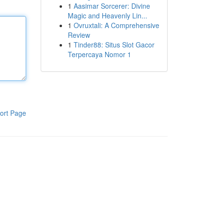
1
Aasimar Sorcerer: Divine
Magic and Heavenly Lin...
1
Ovruxtali: A Comprehensive
Review
1
Tinder88: Situs Slot Gacor
Terpercaya Nomor 1
ort Page