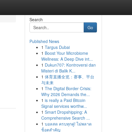
Search
Go
Published News
1
Targus Dubai
1
Boost Your Microbiome
Wellness: A Deep Dive int...
1
Dukun707: Kontroversi dan
Misteri di Balik K...
1
体育直播全览：赛事、平台
与未来
1
The Digital Border Crisis:
Why 2026 Demands the...
1
is really a Paid Bitcoin
Signal services worthw...
1
Smart Dropshipping: A
Comprehensive Search ...
1
บอลสด ครบทุกคู่! ไม่พลาด
ช็อตสำคัญ