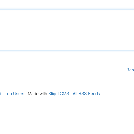
Rep
d
|
Top Users
| Made with
Kliqqi CMS
|
All RSS Feeds