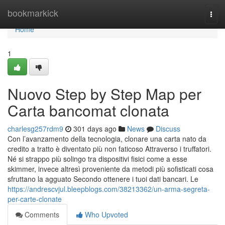
Home
bookmarkick
Togg
navi
Home
1
Nuovo Step by Step Map per
Carta bancomat clonata
charlesg257rdm9
301 days ago
News
Discuss
Con l’avanzamento della tecnologia, clonare una carta nato da
credito a tratto è diventato più non faticoso Attraverso i truffatori.
Né si strappo più solingo tra dispositivi fisici come a esse
skimmer, invece altresì proveniente da metodi più sofisticati cosa
sfruttano la agguato Secondo ottenere i tuoi dati bancari. Le
https://andrescvjul.bleepblogs.com/38213362/un-arma-segreta-
per-carte-clonate
Comments
Who Upvoted