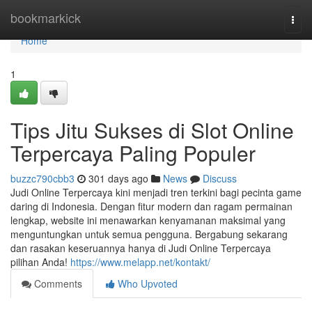
Home
bookmarkick
Togg
navi
Home
1
Tips Jitu Sukses di Slot Online
Terpercaya Paling Populer
buzzc790cbb3
301 days ago
News
Discuss
Judi Online Terpercaya kini menjadi tren terkini bagi pecinta game
daring di Indonesia. Dengan fitur modern dan ragam permainan
lengkap, website ini menawarkan kenyamanan maksimal yang
menguntungkan untuk semua pengguna. Bergabung sekarang
dan rasakan keseruannya hanya di Judi Online Terpercaya
pilihan Anda!
https://www.melapp.net/kontakt/
Comments
Who Upvoted