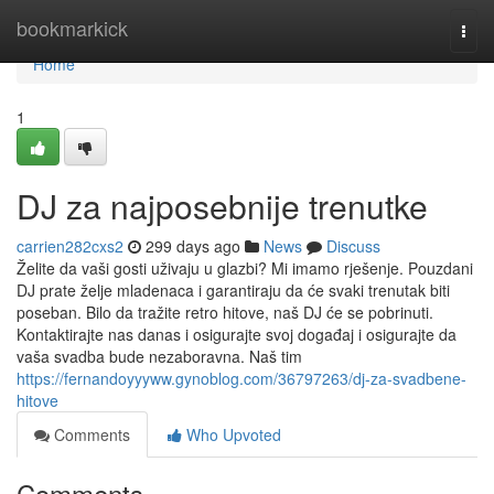
Home
bookmarkick
Togg
navi
Home
1
DJ za najposebnije trenutke
carrien282cxs2
299 days ago
News
Discuss
Želite da vaši gosti uživaju u glazbi? Mi imamo rješenje. Pouzdani
DJ prate želje mladenaca i garantiraju da će svaki trenutak biti
poseban. Bilo da tražite retro hitove, naš DJ će se pobrinuti.
Kontaktirajte nas danas i osigurajte svoj događaj i osigurajte da
vaša svadba bude nezaboravna. Naš tim
https://fernandoyyyww.gynoblog.com/36797263/dj-za-svadbene-
hitove
Comments
Who Upvoted
Comments