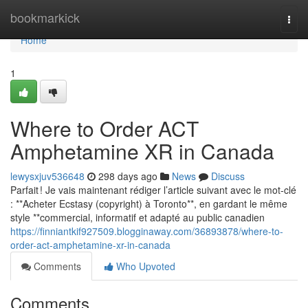
Home
bookmarkick
Togg
navi
Home
1
Where to Order ACT
Amphetamine XR in Canada
lewysxjuv536648
298 days ago
News
Discuss
Parfait ! Je vais maintenant rédiger l’article suivant avec le mot-clé
: **Acheter Ecstasy (copyright) à Toronto**, en gardant le même
style **commercial, informatif et adapté au public canadien
https://finniantkif927509.blogginaway.com/36893878/where-to-
order-act-amphetamine-xr-in-canada
Comments
Who Upvoted
Comments