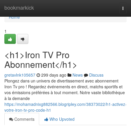
Home
bookmarkick
Togg
navi
Home
1
<h1>Iron TV Pro
Abonnement</h1>
gretavlnk105657
299 days ago
News
Discuss
Plongez dans un univers de divertissement avec abonnement
Iron Tv pro ! Regardez événements en direct, matchs sportifs et
vos émissions préférées à tout moment. Notre vaste bibliothèque
à la demande
https://mohamadnixg882566.blogripley.com/38373022/h1-activez-
votre-iron-tv-pro-code-h1
Comments
Who Upvoted