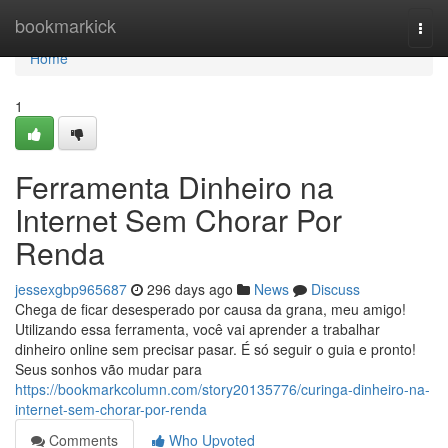
Home
bookmarkick
Togg
navi
Home
1
Ferramenta Dinheiro na
Internet Sem Chorar Por
Renda
jessexgbp965687
296 days ago
News
Discuss
Chega de ficar desesperado por causa da grana, meu amigo!
Utilizando essa ferramenta, você vai aprender a trabalhar
dinheiro online sem precisar pasar. É só seguir o guia e pronto!
Seus sonhos vão mudar para
https://bookmarkcolumn.com/story20135776/curinga-dinheiro-na-
internet-sem-chorar-por-renda
Comments
Who Upvoted