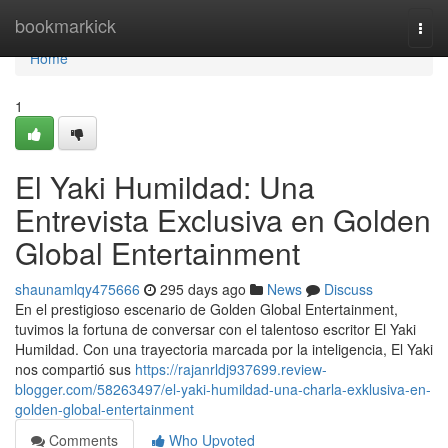
Home
bookmarkick
Togg
navi
Home
1
El Yaki Humildad: Una
Entrevista Exclusiva en Golden
Global Entertainment
shaunamlqy475666
295 days ago
News
Discuss
En el prestigioso escenario de Golden Global Entertainment,
tuvimos la fortuna de conversar con el talentoso escritor El Yaki
Humildad. Con una trayectoria marcada por la inteligencia, El Yaki
nos compartió sus
https://rajanrldj937699.review-
blogger.com/58263497/el-yaki-humildad-una-charla-exklusiva-en-
golden-global-entertainment
Comments
Who Upvoted