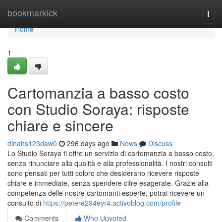
Home
bookmarkick
Togg
navi
Home
1
Cartomanzia a basso costo
con Studio Soraya: risposte
chiare e sincere
dinahs123daw0
296 days ago
News
Discuss
Lo Studio Soraya ti offre un servizio di cartomanzia a basso costo,
senza rinunciare alla qualità e alla professionalità. I nostri consulti
sono pensati per tutti coloro che desiderano ricevere risposte
chiare e immediate, senza spendere cifre esagerate. Grazie alla
competenza delle nostre cartomanti esperte, potrai ricevere un
consulto di
https://petere294eyr4.activoblog.com/profile
Comments
Who Upvoted