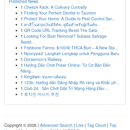
Published News
1
Cheeze Kack: A Culinary Curiosity
1
Finding Your Perfect Dentist in Taunton
1
Protect Your Home: A Guide to Pest Control Ser...
1
คาสิโนสกุลเงินดิจิทัล: คู่มือสำหรับผู้เริ่มต้น
1
QR Code URL Tracking Boost The Data
1
Looking For Boat Removal? Subsea Salvage
Assist...
1
Fishbone Farms: $100/lb THCA Bud – A New Sta...
1
Nyonya4d: Langkah Lengkap untuk Pengguna Baru
1
Doraemon's Railway
1
Hướng Dẫn Chơi Poker Online: Từ Cơ Bản Đến
Nâng...
1
King8win ช่องทางติดต่อ
1
123b: Hướng dẫn Đăng Nhập Rõ ràng và Khắc ph...
1
Club 24 : Sân Chơi Giải Trí Mạng Hàng Đầu ...
1
호치민 마사지 추천
Copyright © 2026 |
Advanced Search
|
Live
|
Tag Cloud
|
Top