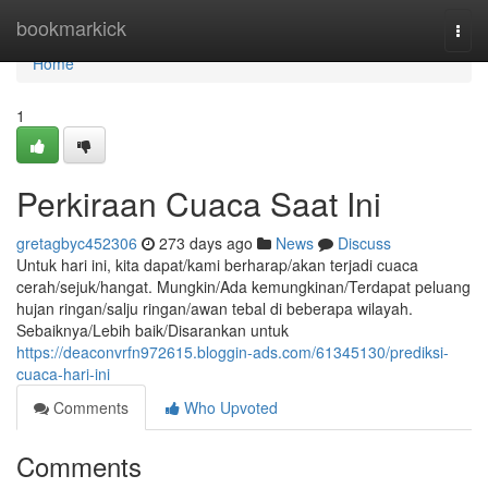
Home
bookmarkick
Togg
navi
Home
1
Perkiraan Cuaca Saat Ini
gretagbyc452306
273 days ago
News
Discuss
Untuk hari ini, kita dapat/kami berharap/akan terjadi cuaca
cerah/sejuk/hangat. Mungkin/Ada kemungkinan/Terdapat peluang
hujan ringan/salju ringan/awan tebal di beberapa wilayah.
Sebaiknya/Lebih baik/Disarankan untuk
https://deaconvrfn972615.bloggin-ads.com/61345130/prediksi-
cuaca-hari-ini
Comments
Who Upvoted
Comments