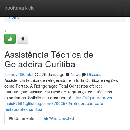
Home
bookmarkick
Togg
navi
Home
1
Assistência Técnica de
Geladeira Curitiba
jolenev466anb2
275 days ago
News
Discuss
Assistência técnica de refrigerador em toda Curitiba e regiões
como Portão. A Refrigeração Total Consertos oferece
manutenção, assistência rápida e segurança com técnicos
experientes. Solicite seu orçamento!
https://clique-para-ver-
mais67561.glifeblog.com/37003572/refrigeração-para-
restaurantes-curitiba
Comments
Who Upvoted