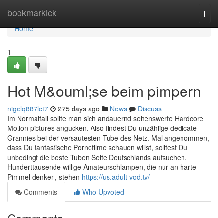
Home
bookmarkick
Togg
navi
Home
1
Hot M&ouml;se beim pimpern
nigelq887lct7
275 days ago
News
Discuss
Im Normalfall sollte man sich andauernd sehenswerte Hardcore
Motion pictures angucken. Also findest Du unzählige dedicate
Grannies bei der versautesten Tube des Netz. Mal angenommen,
dass Du fantastische Pornofilme schauen willst, solltest Du
unbedingt die beste Tuben Seite Deutschlands aufsuchen.
Hunderttausende willige Amateurschlampen, die nur an harte
Pimmel denken, stehen
https://us.adult-vod.tv/
Comments
Who Upvoted
Comments