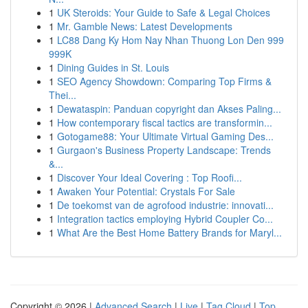
1
UK Steroids: Your Guide to Safe & Legal Choices
1
Mr. Gamble News: Latest Developments
1
LC88 Dang Ky Hom Nay Nhan Thuong Lon Den 999
999K
1
Dining Guides in St. Louis
1
SEO Agency Showdown: Comparing Top Firms &
Thei...
1
Dewataspin: Panduan copyright dan Akses Paling...
1
How contemporary fiscal tactics are transformin...
1
Gotogame88: Your Ultimate Virtual Gaming Des...
1
Gurgaon's Business Property Landscape: Trends
&...
1
Discover Your Ideal Covering : Top Roofi...
1
Awaken Your Potential: Crystals For Sale
1
De toekomst van de agrofood industrie: innovati...
1
Integration tactics employing Hybrid Coupler Co...
1
What Are the Best Home Battery Brands for Maryl...
Copyright © 2026 |
Advanced Search
|
Live
|
Tag Cloud
|
Top