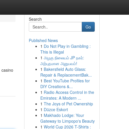
Search
Go
Published News
1
Do Not Play in Gambling :
This is Illegal
1
அழகு நிலையம் JP நகர்:
அற்புதமான அனுபவம்!
1
Bakersfield Auto Glass:
, casino
Repair & ReplacementBak...
1
Best YouTube Profiles for
DIY Creations &...
1
Radio Access Control in the
Emirates: A Modern ...
1
The Joys of Pet Ownership
1
Düzce Eskort
1
Makhado Lodge: Your
Gateway to Limpopo's Beauty
1
World Cup 2026 T-Shirts :