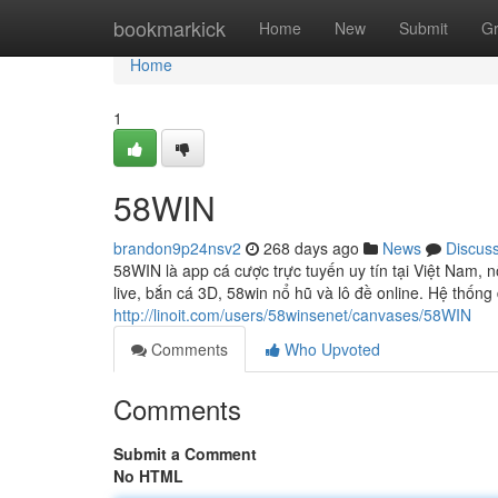
Home
bookmarkick
Home
New
Submit
G
Home
1
58WIN
brandon9p24nsv2
268 days ago
News
Discus
58WIN là app cá cược trực tuyến uy tín tại Việt Nam, 
live, bắn cá 3D, 58win nổ hũ và lô đề online. Hệ thống
http://linoit.com/users/58winsenet/canvases/58WIN
Comments
Who Upvoted
Comments
Submit a Comment
No HTML