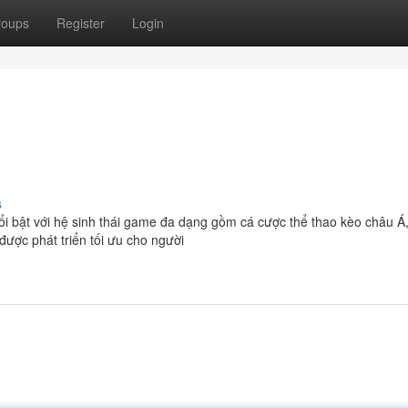
roups
Register
Login
s
nổi bật với hệ sinh thái game đa dạng gồm cá cược thể thao kèo châu Á
 được phát triển tối ưu cho người