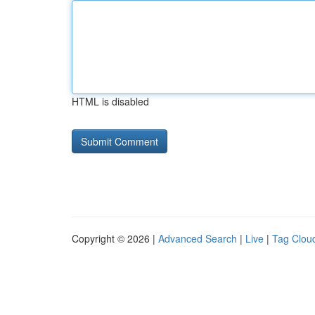
HTML is disabled
Copyright © 2026 |
Advanced Search
|
Live
|
Tag Clou