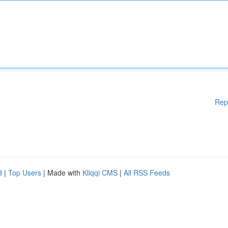
Rep
d
|
Top Users
| Made with
Kliqqi CMS
|
All RSS Feeds