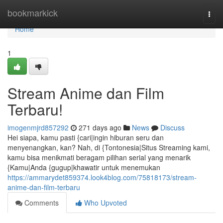
Home
bookmarkick
Togg
navi
Home
1
Stream Anime dan Film
Terbaru!
imogenmjrd857292
271 days ago
News
Discuss
Hei siapa, kamu pasti {cari|ingin hiburan seru dan
menyenangkan, kan? Nah, di {Tontonesia|Situs Streaming kami,
kamu bisa menikmati beragam pilihan serial yang menarik
{Kamu|Anda {gugup|khawatir untuk menemukan
https://ammarydet859374.look4blog.com/75818173/stream-
anime-dan-film-terbaru
Comments
Who Upvoted