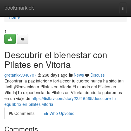
Home
bookmarkick
Togg
navi
Home
1
Descubrir el bienestar con
Pilates en Vitoria
gretankxv048707
268 days ago
News
Discuss
Encontrar la paz interior y fortalecer tu cuerpo nunca ha sido tan
fácil. ¡Bienvenido a Pilates en Vitoria|El mundo del Pilates en
Vitoria|Tu experiencia de Pilates en Vitoria, donde te guiaremos
en un viaje de
https://listfav.com/story22216565/descubre-tu-
equilibrio-en-pilates-vitoria
Comments
Who Upvoted
Comments