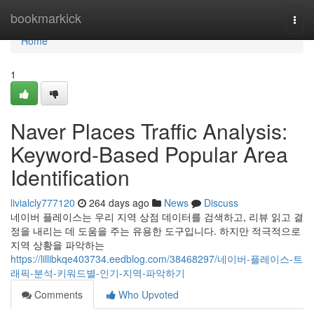
Home
bookmarkick
Togg
navi
Home
1
Naver Places Traffic Analysis:
Keyword-Based Popular Area
Identification
livialcly777120
264 days ago
News
Discuss
네이버 플레이스는 우리 지역 상점 데이터를 검색하고, 리뷰 읽고 결
정을 내리는 데 도움을 주는 유용한 도구입니다. 하지만 적극적으로
지역 상황을 파악하는
https://lillibkqe403734.eedblog.com/38468297/네이버-플레이스-트
래픽-분석-키워드별-인기-지역-파악하기
Comments
Who Upvoted