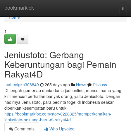
Home
bookmarkick
Togg
navi
Home
1
Jeniustoto: Gerbang
Keberuntungan bagi Pemain
Rakyat4D
matteolgkh308849
265 days ago
News
Discuss
Di tengah gemerlap dunia dunia judi online, muncul nama yang
kini mencuri perhatian banyak orang, yaitu Jeniustoto. Dengan
hadirnya Jeniustoto, para pecinta togel di Indonesia seakan
diberikan kesempatan baru untuk
https://bookmarkfox.com/story6226325/memperkenalkan-
jeniustoto-peluang-baru-di-rakyat4d
Comments
Who Upvoted