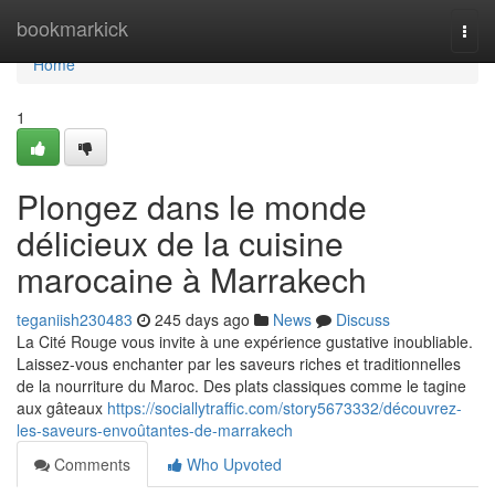
Home
bookmarkick
Togg
navi
Home
1
Plongez dans le monde
délicieux de la cuisine
marocaine à Marrakech
teganiish230483
245 days ago
News
Discuss
La Cité Rouge vous invite à une expérience gustative inoubliable.
Laissez-vous enchanter par les saveurs riches et traditionnelles
de la nourriture du Maroc. Des plats classiques comme le tagine
aux gâteaux
https://sociallytraffic.com/story5673332/découvrez-
les-saveurs-envoûtantes-de-marrakech
Comments
Who Upvoted