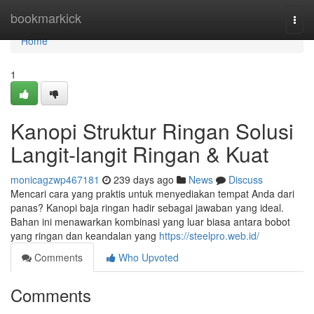
Home
bookmarkick
Togg
navi
Home
1
Kanopi Struktur Ringan Solusi
Langit-langit Ringan & Kuat
monicagzwp467181
239 days ago
News
Discuss
Mencari cara yang praktis untuk menyediakan tempat Anda dari
panas? Kanopi baja ringan hadir sebagai jawaban yang ideal.
Bahan ini menawarkan kombinasi yang luar biasa antara bobot
yang ringan dan keandalan yang
https://steelpro.web.id/
Comments
Who Upvoted
Comments