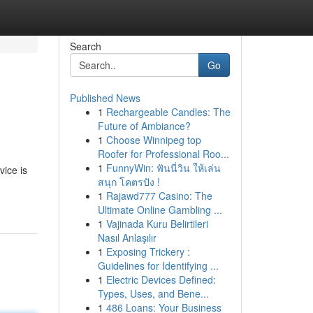
Search
Go
Published News
1
Rechargeable Candles: The
Future of Ambiance?
1
Choose Winnipeg top
Roofer for Professional Roo...
1
FunnyWin: ฟันนี่วิน ให้เล่น
vice is
สนุก โคตรปัง !
1
Rajawd777 Casino: The
Ultimate Online Gambling ...
1
Vajinada Kuru Belirtileri
Nasıl Anlaşılır
1
Exposing Trickery :
Guidelines for Identifying ...
1
Electric Devices Defined:
Types, Uses, and Bene...
1
486 Loans: Your Business