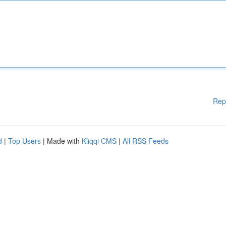
Rep
d
|
Top Users
| Made with
Kliqqi CMS
|
All RSS Feeds