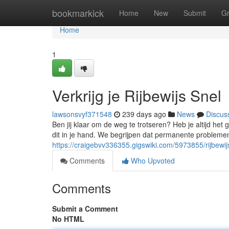
Home
bookmarkick
Home
New
Submit
G
Home
1
Verkrijg je Rijbewijs Snel
lawsonsvyf371548
239 days ago
News
Discus
Ben jij klaar om de weg te trotseren? Heb je altijd het
dit in je hand. We begrijpen dat permanente problemen
https://craigebvv336355.gigswiki.com/5973855/rijbewi
Comments
Who Upvoted
Comments
Submit a Comment
No HTML