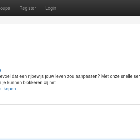
roups
Register
Login
s
 gevoel dat een rijbewijs jouw leven zou aanpassen? Met onze snelle ser
 je kunnen blokkeren bij het
js_kopen