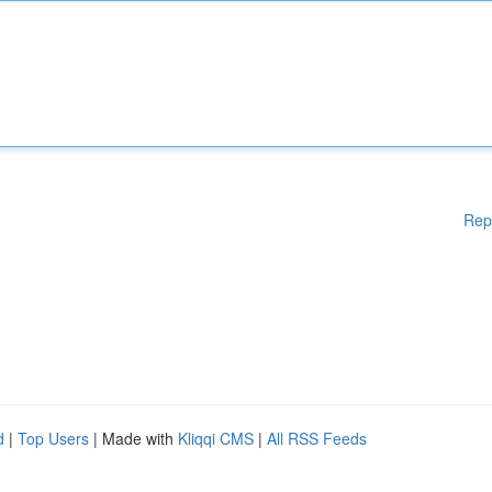
Rep
d
|
Top Users
| Made with
Kliqqi CMS
|
All RSS Feeds