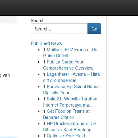
Search
Go
Published News
1
Meilleur IPTV France : Un
Guide Définitif ...
1
Puff La Carts: Your
Comprehensive Overview
1
Lägenheter i Avesta – Hitta
d van
ditt drömboende!
1
Purchase Pig Spinal Bones
Digitally: Your...
1
Saku21: Website Taruhan
Internet Terpercaya ata...
1
Get Food on Trains at
Benares Station
1
HP Druckerpatronen: Die
Ultimative Kauf Beratung
1
Optimize Your Field