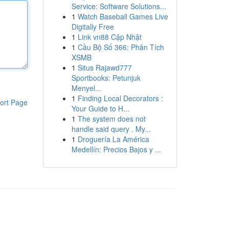
Service: Software Solutions...
1
Watch Baseball Games Live
Digitally Free
1
Link vn88 Cập Nhật
1
Cầu Bộ Số 366: Phân Tích
XSMB
1
Situs Rajawd777
Sportbooks: Petunjuk
Menyel...
1
Finding Local Decorators :
ort Page
Your Guide to H...
1
The system does not
handle said query . My...
1
Droguería La América
Medellín: Precios Bajos y ...