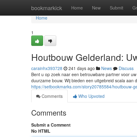
Home
bookmarkick
Home
New
Submit
G
Home
1
Houtbouw Gelderland: Uw
carainhx393728
241 days ago
News
Discuss
Bent u op zoek naar een betrouwbare partner voor uw 
duurzame bouw. Wij bieden een uitgebreid scala aan d
https://setbookmarks.com/story20785584/houtbouw-gel
Comments
Who Upvoted
Comments
Submit a Comment
No HTML