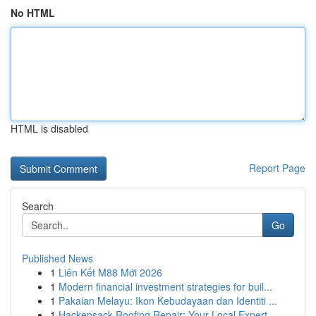
No HTML
HTML is disabled
Report Page
Search
Go
Published News
1
Liên Kết M88 Mới 2026
1
Modern financial investment strategies for buil...
1
Pakaian Melayu: Ikon Kebudayaan dan Identiti ...
1
Hackensack Roofing Repair: Your Local Expert