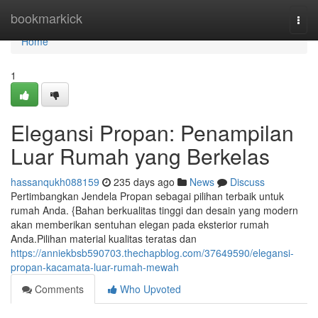
Home
bookmarkick
Togg
navi
Home
1
Elegansi Propan: Penampilan
Luar Rumah yang Berkelas
hassanqukh088159
235 days ago
News
Discuss
Pertimbangkan Jendela Propan sebagai pilihan terbaik untuk
rumah Anda. {Bahan berkualitas tinggi dan desain yang modern
akan memberikan sentuhan elegan pada eksterior rumah
Anda.Pilihan material kualitas teratas dan
https://anniekbsb590703.thechapblog.com/37649590/elegansi-
propan-kacamata-luar-rumah-mewah
Comments
Who Upvoted