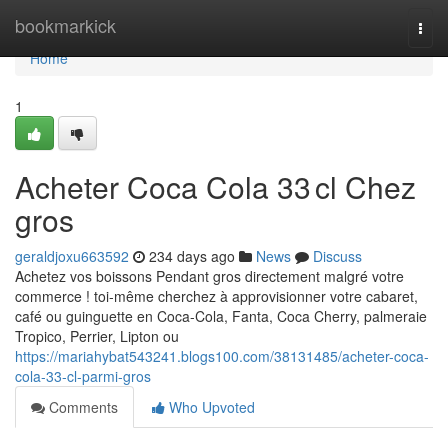
Home
bookmarkick
Togg
navi
Home
1
Acheter Coca Cola 33 cl Chez
gros
geraldjoxu663592
234 days ago
News
Discuss
Achetez vos boissons Pendant gros directement malgré votre
commerce ! toi-même cherchez à approvisionner votre cabaret,
café ou guinguette en Coca-Cola, Fanta, Coca Cherry, palmeraie
Tropico, Perrier, Lipton ou
https://mariahybat543241.blogs100.com/38131485/acheter-coca-
cola-33-cl-parmi-gros
Comments
Who Upvoted