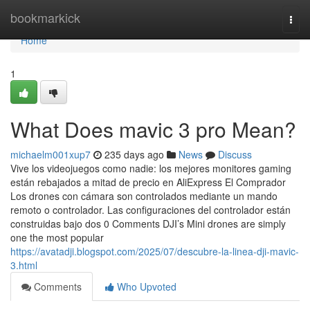
Home
bookmarkick
Togg
navi
Home
1
What Does mavic 3 pro Mean?
michaelm001xup7
235 days ago
News
Discuss
Vive los videojuegos como nadie: los mejores monitores gaming
están rebajados a mitad de precio en AliExpress El Comprador
Los drones con cámara son controlados mediante un mando
remoto o controlador. Las configuraciones del controlador están
construidas bajo dos 0 Comments DJI’s Mini drones are simply
one the most popular
https://avatadji.blogspot.com/2025/07/descubre-la-linea-dji-mavic-
3.html
Comments
Who Upvoted