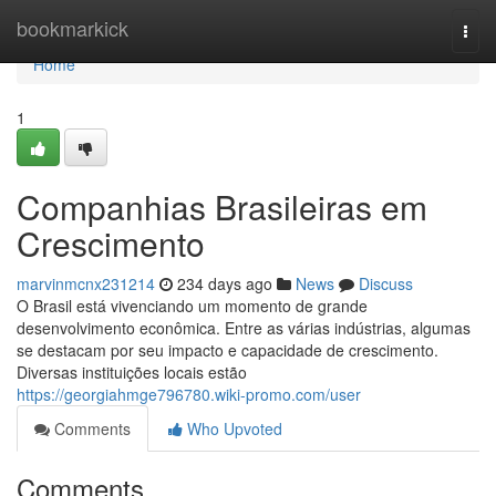
Home
bookmarkick
Togg
navi
Home
1
Companhias Brasileiras em
Crescimento
marvinmcnx231214
234 days ago
News
Discuss
O Brasil está vivenciando um momento de grande
desenvolvimento econômica. Entre as várias indústrias, algumas
se destacam por seu impacto e capacidade de crescimento.
Diversas instituições locais estão
https://georgiahmge796780.wiki-promo.com/user
Comments
Who Upvoted
Comments