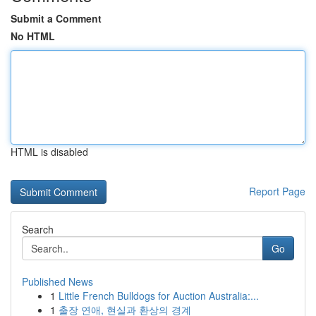
Submit a Comment
No HTML
HTML is disabled
Report Page
Search
Go
Published News
1
Little French Bulldogs for Auction Australia:...
1
출장 연애, 현실과 환상의 경계