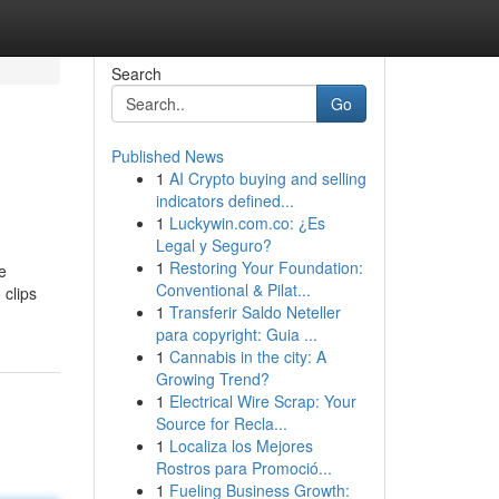
Search
Go
Published News
1
AI Crypto buying and selling
indicators defined...
1
Luckywin.com.co: ¿Es
Legal y Seguro?
1
Restoring Your Foundation:
e
Conventional & Pilat...
 clips
1
Transferir Saldo Neteller
para copyright: Guia ...
1
Cannabis in the city: A
Growing Trend?
1
Electrical Wire Scrap: Your
Source for Recla...
1
Localiza los Mejores
Rostros para Promoció...
1
Fueling Business Growth: