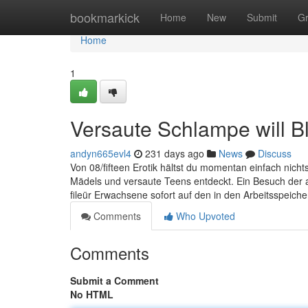
Home
bookmarkick
Home
New
Submit
G
Home
1
Versaute Schlampe will B
andyn665evl4
231 days ago
News
Discuss
Von 08/fifteen Erotik hältst du momentan einfach nicht
Mädels und versaute Teens entdeckt. Ein Besuch der a
fileür Erwachsene sofort auf den in den Arbeitsspeiche
Comments
Who Upvoted
Comments
Submit a Comment
No HTML