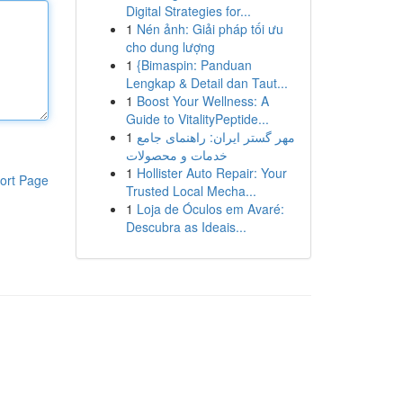
Digital Strategies for...
1
Nén ảnh: Giải pháp tối ưu
cho dung lượng
1
{Bimaspin: Panduan
Lengkap & Detail dan Taut...
1
Boost Your Wellness: A
Guide to VitalityPeptide...
1
مهر گستر ایران: راهنمای جامع
خدمات و محصولات
1
Hollister Auto Repair: Your
ort Page
Trusted Local Mecha...
1
Loja de Óculos em Avaré:
Descubra as Ideais...