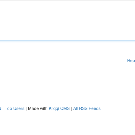
Rep
d
|
Top Users
| Made with
Kliqqi CMS
|
All RSS Feeds