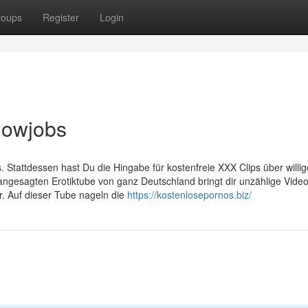
roups
Register
Login
lowjobs
s. Stattdessen hast Du die Hingabe für kostenfreie XXX Clips über willig
ngesagten Erotiktube von ganz Deutschland bringt dir unzählige Video
r. Auf dieser Tube nageln die
https://kostenlosepornos.biz/