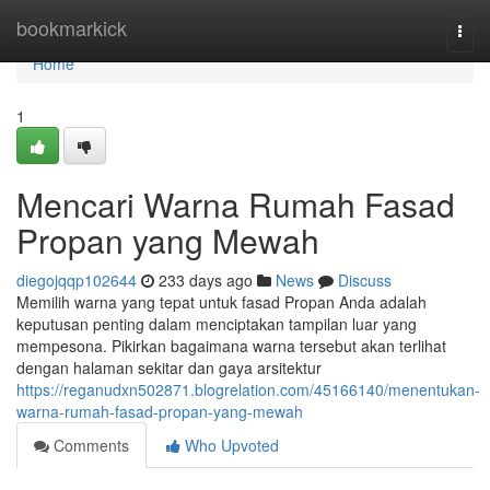
Home
bookmarkick
Togg
navi
Home
1
Mencari Warna Rumah Fasad
Propan yang Mewah
diegojqqp102644
233 days ago
News
Discuss
Memilih warna yang tepat untuk fasad Propan Anda adalah
keputusan penting dalam menciptakan tampilan luar yang
mempesona. Pikirkan bagaimana warna tersebut akan terlihat
dengan halaman sekitar dan gaya arsitektur
https://reganudxn502871.blogrelation.com/45166140/menentukan-
warna-rumah-fasad-propan-yang-mewah
Comments
Who Upvoted