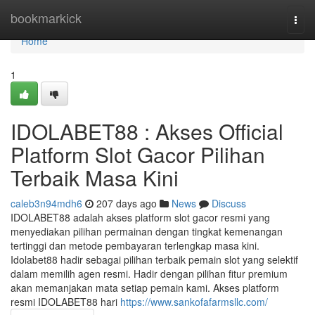
Home
bookmarkick
Togg
navi
Home
1
IDOLABET88 : Akses Official
Platform Slot Gacor Pilihan
Terbaik Masa Kini
caleb3n94mdh6
207 days ago
News
Discuss
IDOLABET88 adalah akses platform slot gacor resmi yang
menyediakan pilihan permainan dengan tingkat kemenangan
tertinggi dan metode pembayaran terlengkap masa kini.
Idolabet88 hadir sebagai pilihan terbaik pemain slot yang selektif
dalam memilih agen resmi. Hadir dengan pilihan fitur premium
akan memanjakan mata setiap pemain kami. Akses platform
resmi IDOLABET88 hari
https://www.sankofafarmsllc.com/