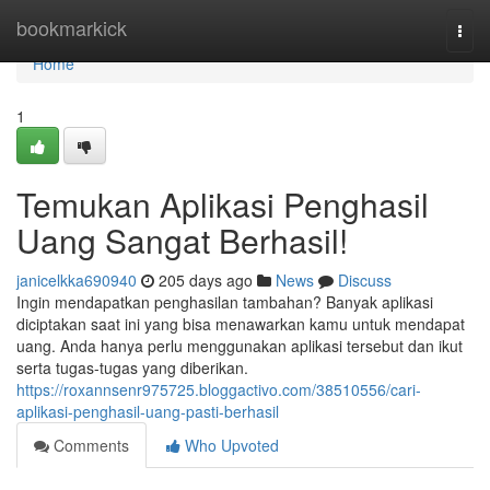
Home
bookmarkick
Togg
navi
Home
1
Temukan Aplikasi Penghasil
Uang Sangat Berhasil!
janicelkka690940
205 days ago
News
Discuss
Ingin mendapatkan penghasilan tambahan? Banyak aplikasi
diciptakan saat ini yang bisa menawarkan kamu untuk mendapat
uang. Anda hanya perlu menggunakan aplikasi tersebut dan ikut
serta tugas-tugas yang diberikan.
https://roxannsenr975725.bloggactivo.com/38510556/cari-
aplikasi-penghasil-uang-pasti-berhasil
Comments
Who Upvoted