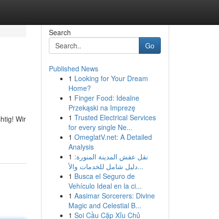
Search
Go
Published News
1
Looking for Your Dream
Home?
1
Finger Food: Idealne
Przekąski na Imprezę
1
Trusted Electrical Services
htig! Wir
for every single Ne...
1
OmeglatV.net: A Detailed
Analysis
1
نقل عفش المدينة المنورة:
دليل شامل للخدمات والأ...
1
Busca el Seguro de
Vehículo Ideal en la ci...
1
Aasimar Sorcerers: Divine
Magic and Celestial B...
1
Soi Cầu Cặp Xỉu Chủ