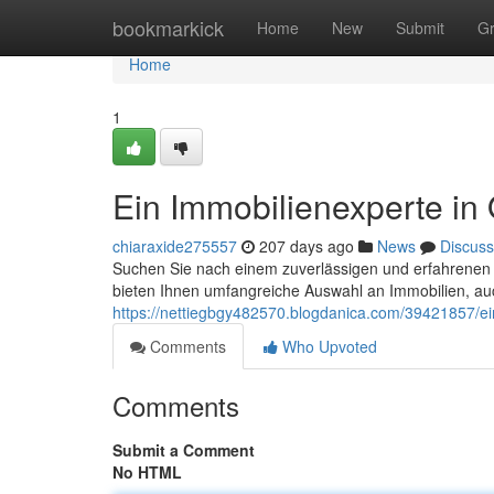
Home
bookmarkick
Home
New
Submit
G
Home
1
Ein Immobilienexperte in
chiaraxide275557
207 days ago
News
Discuss
Suchen Sie nach einem zuverlässigen und erfahrenen Im
bieten Ihnen umfangreiche Auswahl an Immobilien, auc
https://nettiegbgy482570.blogdanica.com/39421857/ei
Comments
Who Upvoted
Comments
Submit a Comment
No HTML