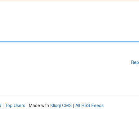
Rep
d
|
Top Users
| Made with
Kliqqi CMS
|
All RSS Feeds