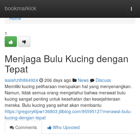
Home
bookmarkick
Togg
navi
Home
1
Menjaga Bulu Kucing dengan
Tepat
isaiahztih864924
206 days ago
News
Discuss
Memiliki kucing peliharaan merupakan hal yang menyenangkan.
Namun, tidak semua orang mengetahui bahwa merawat bulu
kucing sangat penting untuk kesehatan dan kesejahteraan
mereka. Bulu kucing yang sehat akan membantu
https://gregorykfpw136803.jiliblog.com/95595127/merawat-bulu-
kucing-dengan-tepat
Comments
Who Upvoted