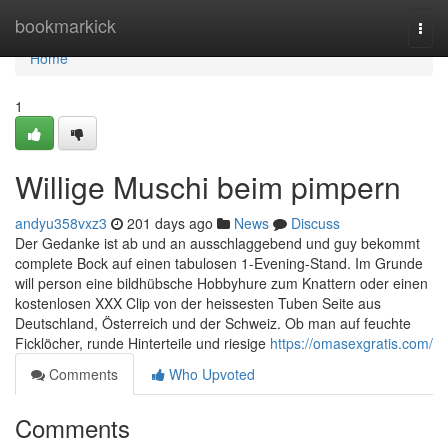
Home
bookmarkick
Togg
navi
Home
1
Willige Muschi beim pimpern
andyu358vxz3
201 days ago
News
Discuss
Der Gedanke ist ab und an ausschlaggebend und guy bekommt
complete Bock auf einen tabulosen 1-Evening-Stand. Im Grunde
will person eine bildhübsche Hobbyhure zum Knattern oder einen
kostenlosen XXX Clip von der heissesten Tuben Seite aus
Deutschland, Österreich und der Schweiz. Ob man auf feuchte
Ficklöcher, runde Hinterteile und riesige
https://omasexgratis.com/
Comments
Who Upvoted
Comments