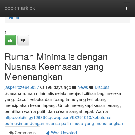
Home
bookmarkick
Togg
navi
Home
1
Rumah Minimalis dengan
Nuansa Keemasan yang
Menenangkan
jasperroze645037
198 days ago
News
Discuss
Suasana rumah minimalis selalu menjadi pilihan bagi mereka
yang. Dapur terbuka dan ruang tamu yang terhubung
menciptakan kesan lapang. Untuk melengkapi kesan tenang,
pemilihan warna putih dan cream sangat tepat. Warna
https://oisihhgy126390.qowap.com/98291010/kebutuhan-
permukiman-dengan-nuansa-putih-muda-yang-menenangkan
Comments
Who Upvoted