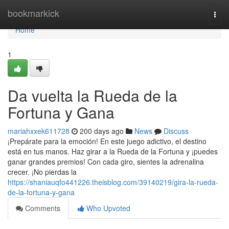
Home
bookmarkick
Togg
navi
Home
1
Da vuelta la Rueda de la
Fortuna y Gana
mariahxxek611728
200 days ago
News
Discuss
¡Prepárate para la emoción! En este juego adictivo, el destino
está en tus manos. Haz girar a la Rueda de la Fortuna y ¡puedes
ganar grandes premios! Con cada giro, sientes la adrenalina
crecer. ¡No pierdas la
https://shaniauqfo441226.theisblog.com/39140219/gira-la-rueda-
de-la-fortuna-y-gana
Comments
Who Upvoted