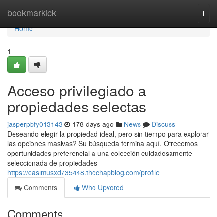
Home
bookmarkick
Togg
navi
Home
1
Acceso privilegiado a
propiedades selectas
jasperpbfy013143
178 days ago
News
Discuss
Deseando elegir la propiedad ideal, pero sin tiempo para explorar
las opciones masivas? Su búsqueda termina aquí. Ofrecemos
oportunidades preferencial a una colección cuidadosamente
seleccionada de propiedades
https://qasimusxd735448.thechapblog.com/profile
Comments
Who Upvoted
Comments